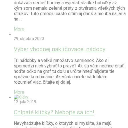
dokázala sedieť hodiny a vyjedať sladké bobuľky až
kým som nemala zelené prsty z otvárania všetkých tých
strukov. Túto emóciu často cítim aj dnes a nie iba na jar a
na …
More
29. októbra 2020
Výber vhodnej nakličovacej nádoby
Tri nádobky a veľké množstvo semienok. Ako si
spomedzi nich vybrať to pravé? Ak sa vám nechce čítať,
hoďte očko na graf tu dolu a určite hneď nájdete tie
správne kombinácie. Ak však chcete nádobkám
rozumieť viac, čítajte aj ďalej.
More
12. júla 2019
Chlpaté klíčky? Nebojte sa ich!
Nevyhadzujte klíčky, o ktorých si myslíte, že majú