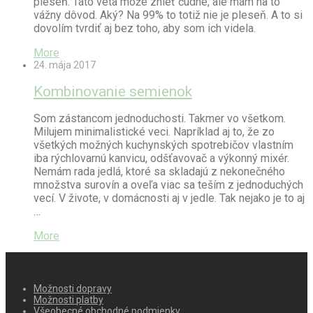
pleseň. Táto veta môže znieť čudne, ale mám na to
vážny dôvod. Aký? Na 99% to totiž nie je pleseň. A to si
dovolím tvrdiť aj bez toho, aby som ich videla.
More
24. mája 2017
Kombinovanie semienok
Som zástancom jednoduchosti. Takmer vo všetkom.
Milujem minimalistické veci. Napríklad aj to, že zo
všetkých možných kuchynských spotrebičov vlastním
iba rýchlovarnú kanvicu, odšťavovač a výkonný mixér.
Nemám rada jedlá, ktoré sa skladajú z nekonečného
množstva surovín a oveľa viac sa teším z jednoduchých
vecí. V živote, v domácnosti aj v jedle. Tak nejako je to aj
…
More
Možnosti dopravy
Možnosti platby
Všeobecné obchodné podmienky