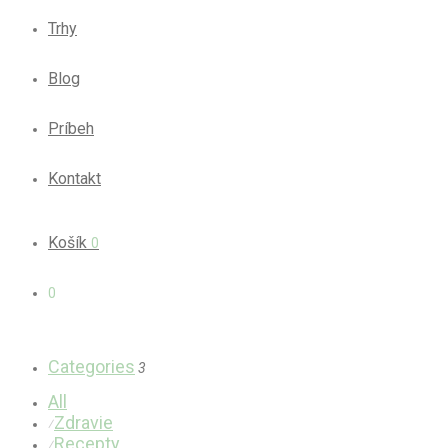
Trhy
Blog
Príbeh
Kontakt
Košík
0
0
Categories
3
All
Zdravie
⁄
Recepty
⁄