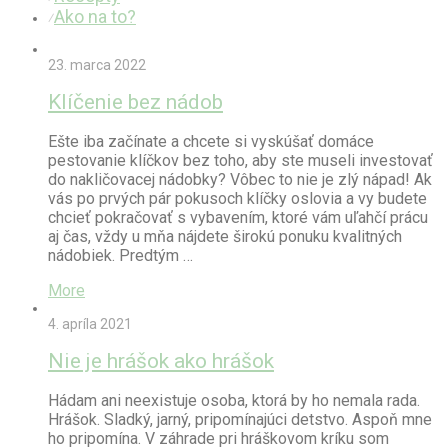
Ako na to?
⁄
23. marca 2022
Klíčenie bez nádob
Ešte iba začínate a chcete si vyskúšať domáce
pestovanie klíčkov bez toho, aby ste museli investovať
do nakličovacej nádobky? Vôbec to nie je zlý nápad! Ak
vás po prvých pár pokusoch klíčky oslovia a vy budete
chcieť pokračovať s vybavením, ktoré vám uľahčí prácu
aj čas, vždy u mňa nájdete širokú ponuku kvalitných
nádobiek. Predtým …
More
4. apríla 2021
Nie je hrášok ako hrášok
Hádam ani neexistuje osoba, ktorá by ho nemala rada.
Hrášok. Sladký, jarný, pripomínajúci detstvo. Aspoň mne
ho pripomína. V záhrade pri hráškovom kríku som