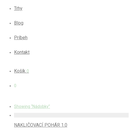
Trhy
Blog
Príbeh
Kontakt
Košík
0
0
Showing
“Nádobky”
NAKLIČOVACÍ POHÁR 1.0