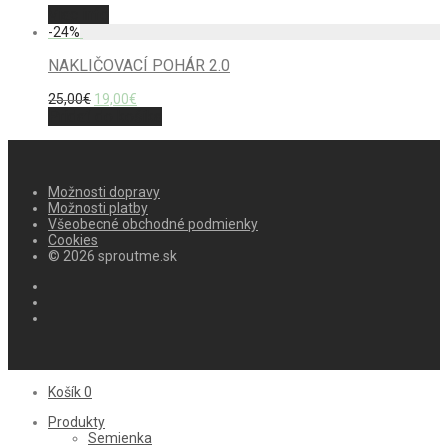
Viac info
-
24
%
NAKLIČOVACÍ POHÁR 2.0
25,00
€
19,00
€
Pridať do košíka
Možnosti dopravy
Možnosti platby
Všeobecné obchodné podmienky
Cookies
© 2026 sproutme.sk
Košík
0
Produkty
Semienka