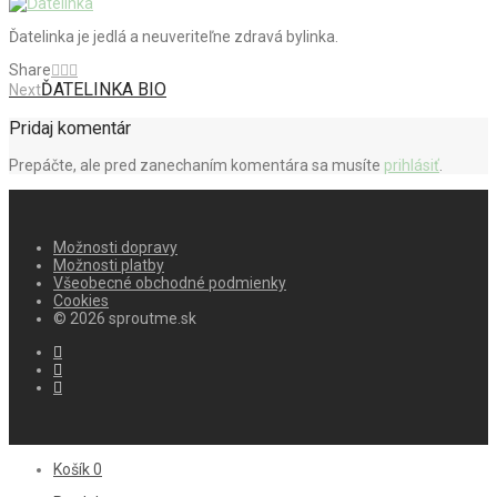
Ďatelinka je jedlá a neuveriteľne zdravá bylinka.
Share
ĎATELINKA BIO
Next
Pridaj komentár
Prepáčte, ale pred zanechaním komentára sa musíte
prihlásiť
.
Možnosti dopravy
Možnosti platby
Všeobecné obchodné podmienky
Cookies
© 2026 sproutme.sk
Košík
0