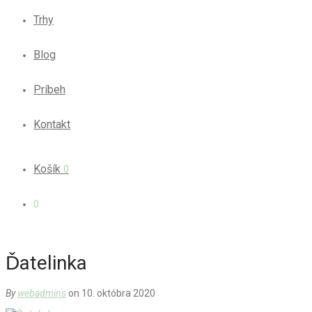
Trhy
Blog
Príbeh
Kontakt
Košík
0
0
Ďatelinka
By
webadmins
on 10. októbra 2020