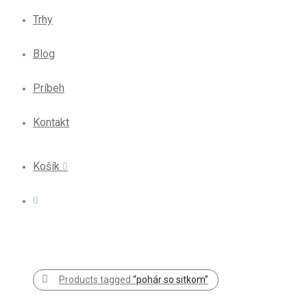
Trhy
Blog
Príbeh
Kontakt
Košík
0
0
Products tagged
“pohár so sitkom”