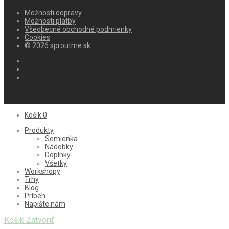
Možnosti dopravy
Možnosti platby
Všeobecné obchodné podmienky
Cookies
© 2026 sproutme.sk
Košík
0
Produkty
Semienka
Nádobky
Doplnky
Všetky
Workshopy
Trhy
Blog
Príbeh
Napíšte nám
Košík
Zatvoriť