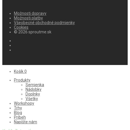
Možnosti dopravy
Možnosti platby
Všeobecné obchodné podmienky
Cookies
© 2026 sproutme.sk
Košík
0
Produkty
Semienka
Nádobky
Doplnky
Všetky
Workshopy
Trhy
Blog
Príbeh
Napíšte nám