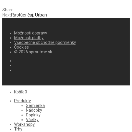
Share
Rastúci čaj: Urban
Next
Možnosti dopravy
Možnosti platby
Všeobecné obchodné podmienky
Cookies
© 2026 sproutme.sk
Košík
0
Produkty
Semienka
Nádobky
Doplnky
Všetky
Workshopy
Trhy