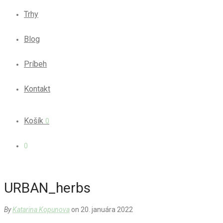
Trhy
Blog
Príbeh
Kontakt
Košík
0
0
URBAN_herbs
By
Katarina Kopunova
on 20. januára 2022